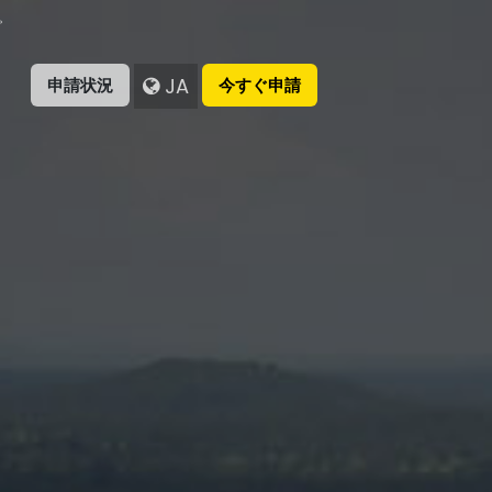
。
JA
申請状況
今すぐ申請