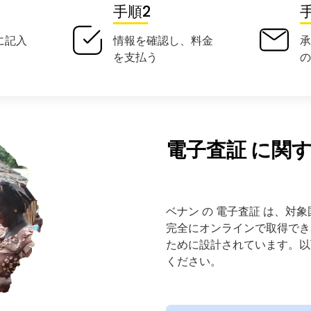
手順2
に記入
情報を確認し、料金
を支払う
の
電子査証 に関
ベナン の 電子査証 は、対
完全にオンラインで取得でき
ために設計されています。以
ください。